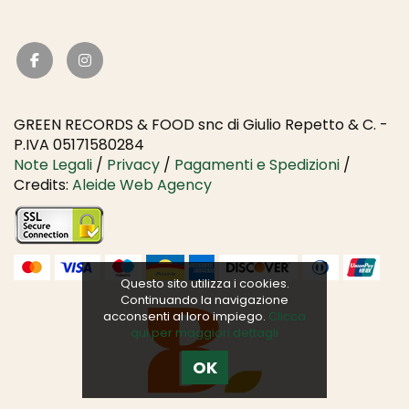
GREEN RECORDS & FOOD snc di Giulio Repetto & C. -
P.IVA 05171580284
Note Legali
/
Privacy
/
Pagamenti e Spedizioni
/
Credits:
Aleide Web Agency
Questo sito utilizza i cookies.
Continuando la navigazione
acconsenti al loro impiego.
Clicca
qui per maggiori dettagli
OK