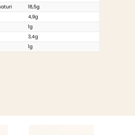
saturi
18,5g
4,9g
1g
3,4g
1g