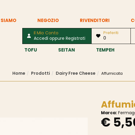
 SIAMO
NEGOZIO
RIVENDITORI
C
Il Mio Conto
Preferiti
0
Accedi oppure Registrati
TOFU
SEITAN
TEMPEH
Home
Prodotti
Dairy Free Cheese
Affumicata
Affumi
Marca:
Fermag
€ 5,5