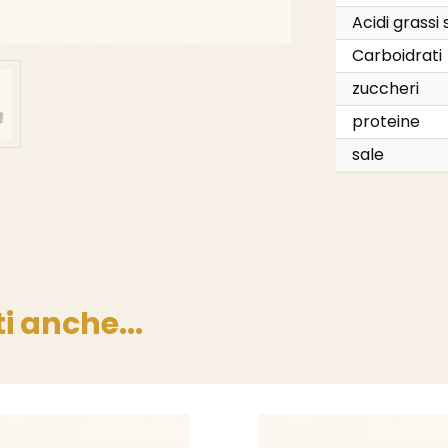
Acidi grassi 
Carboidrati
zuccheri
proteine
sale
i anche...