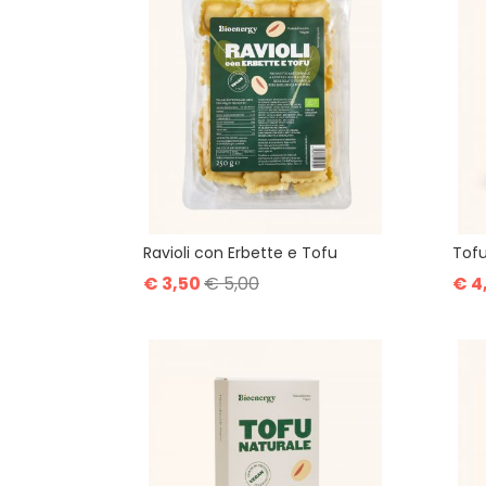
Ravioli con Erbette e Tofu
Tof
€ 3,50
€ 5,00
€ 4