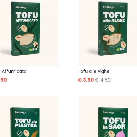
u Affumicato
Tofu alle Alghe
,50
€ 3,50
€ 4,50