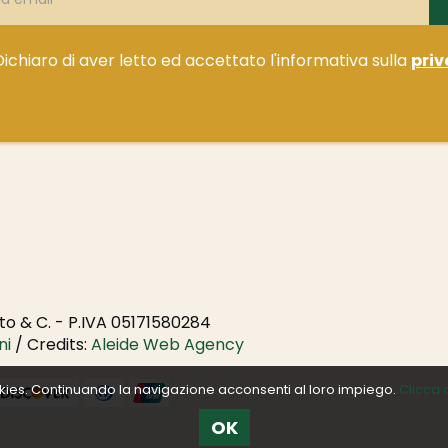
Dichiaro di aver letto ed accettato l'informativa sulla
priv
o & C. - P.IVA 05171580284
ni
/ Credits:
Aleide Web Agency
ookies. Continuando la navigazione acconsenti al loro impiego.
Clicca 
OK