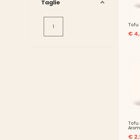
Taglie
Tofu 
1
€ 4
Tofu 
Arom
€ 2