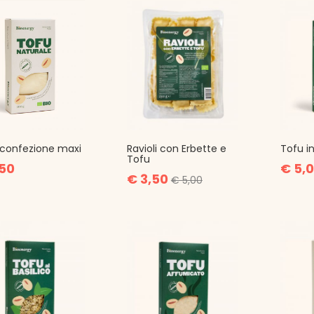
confezione maxi
Ravioli con Erbette e
Tofu i
Tofu
,50
€ 5,
€ 3,50
€ 5,00