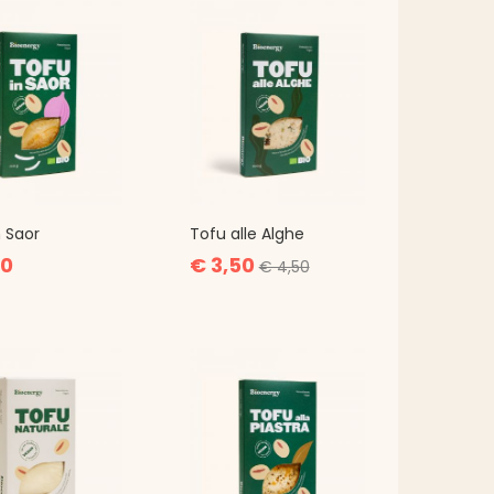
n Saor
Tofu alle Alghe
00
€ 3,50
€ 4,50