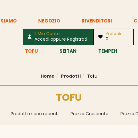
 SIAMO
NEGOZIO
RIVENDITORI
C
Il Mio Conto
Preferiti
0
Accedi oppure Registrati
TOFU
SEITAN
TEMPEH
Home
Prodotti
Tofu
TOFU
Prodotti meno recenti
Prezzo Crescente
Prezzo 