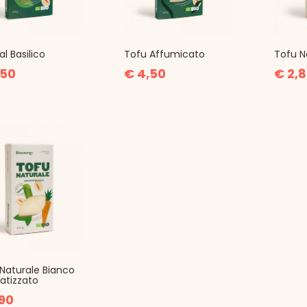
al Basilico
Tofu Affumicato
Tofu N
,50
€ 4,50
€ 2,
Naturale Bianco
atizzato
,90