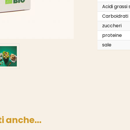
Acidi grassi 
Carboidrati
zuccheri
proteine
sale
i anche...