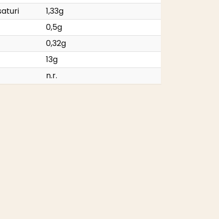
saturi
1,33g
0,5g
0,32g
13g
n.r.