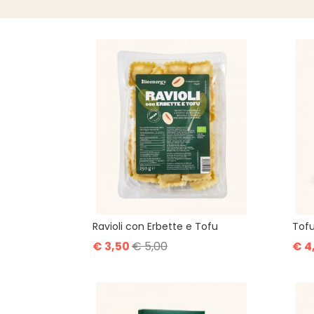
Ravioli con Erbette e Tofu
Tof
€ 3,50
€ 5,00
€ 4