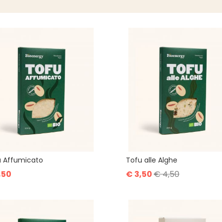
u Affumicato
Tofu alle Alghe
,50
€ 3,50
€ 4,50