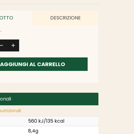
OTTO
DESCRIZIONE
'
AGGIUNGI AL CARRELLO
ionali
utrizionali
560 kJ/135 kcal
8,4g