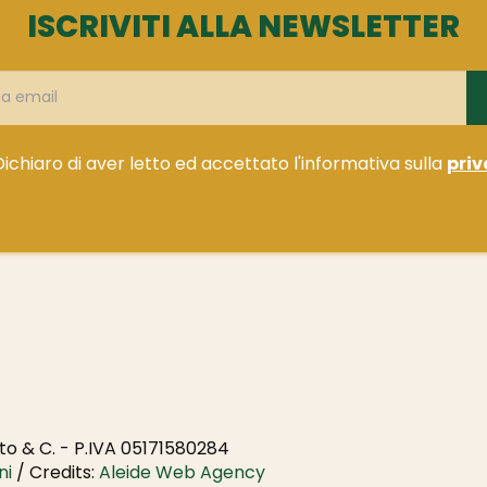
ISCRIVITI ALLA NEWSLETTER
Dichiaro di aver letto ed accettato l'informativa sulla
priv
o & C. - P.IVA 05171580284
ni
/ Credits:
Aleide Web Agency