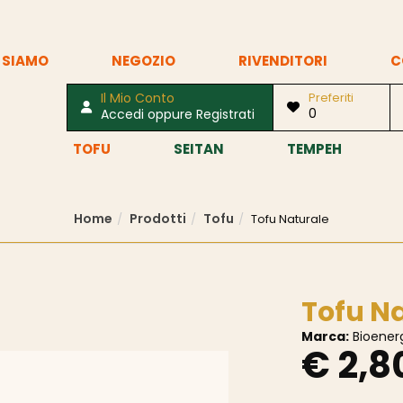
 SIAMO
NEGOZIO
RIVENDITORI
C
Il Mio Conto
Preferiti
0
Accedi oppure Registrati
TOFU
SEITAN
TEMPEH
Home
Prodotti
Tofu
Tofu Naturale
Tofu N
Marca:
Bioener
€ 2,8