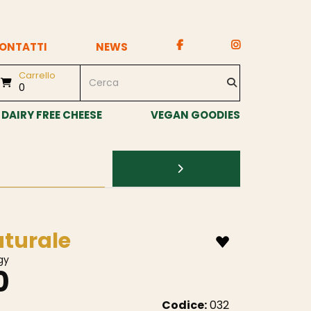
ONTATTI
NEWS
Carrello
0
DAIRY FREE CHEESE
VEGAN GOODIES
aturale
gy
0
Codice:
032