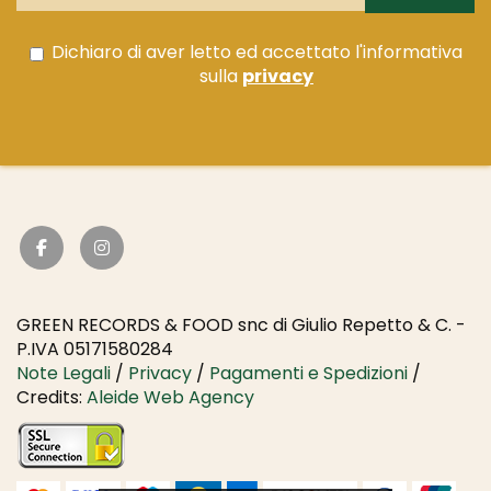
Dichiaro di aver letto ed accettato l'informativa
sulla
privacy
GREEN RECORDS & FOOD snc di Giulio Repetto & C. -
P.IVA 05171580284
Note Legali
/
Privacy
/
Pagamenti e Spedizioni
/
Credits:
Aleide Web Agency