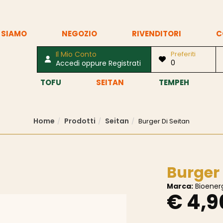
 SIAMO
NEGOZIO
RIVENDITORI
C
Il Mio Conto
Preferiti
0
Accedi oppure Registrati
TOFU
SEITAN
TEMPEH
Home
Prodotti
Seitan
Burger Di Seitan
Burger 
Marca:
Bioener
€ 4,9