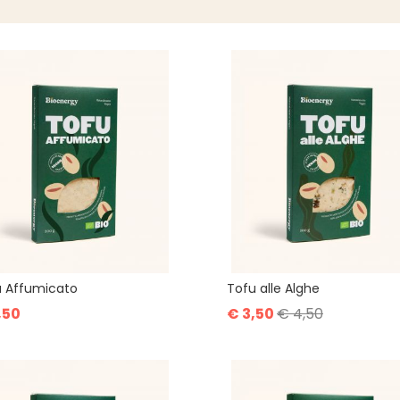
u Affumicato
Tofu alle Alghe
,50
€ 3,50
€ 4,50