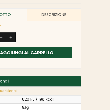
OTTO
DESCRIZIONE
'
AGGIUNGI AL CARRELLO
ionali
utrizionali
820 kJ / 198 kcal
9,1g