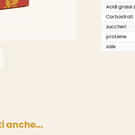
Acidi grassi 
Carboidrati
zuccheri
proteine
sale
i anche...