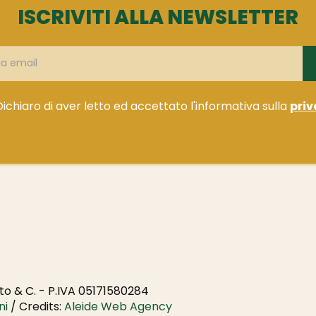
ISCRIVITI ALLA NEWSLETTER
Dichiaro di aver letto ed accettato l'informativa sulla
priv
o & C. - P.IVA 05171580284
ni
/ Credits:
Aleide Web Agency