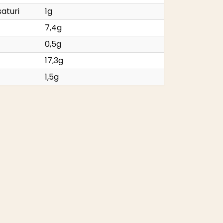
saturi
1g
7,4g
0,5g
17,3g
1,5g