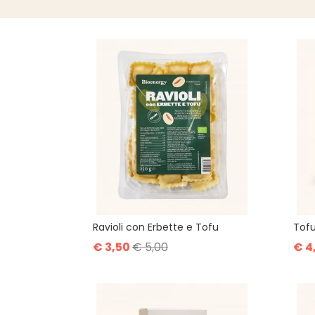
Ravioli con Erbette e Tofu
Tof
€ 3,50
€ 5,00
€ 4