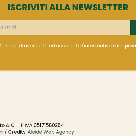
ISCRIVITI ALLA NEWSLETTER
Dichiaro di aver letto ed accettato l'informativa sulla
priv
o & C. - P.IVA 05171580284
ni
/ Credits:
Aleide Web Agency