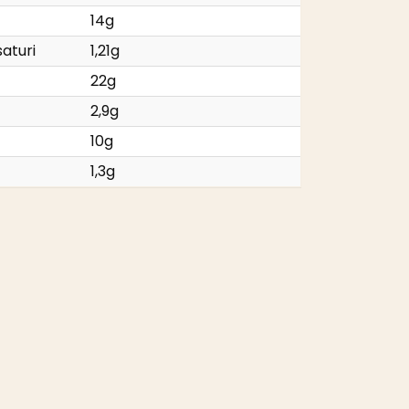
14g
saturi
1,21g
22g
2,9g
10g
1,3g