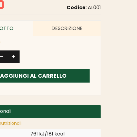
0
Codice:
AL001
OTTO
DESCRIZIONE
'
AGGIUNGI AL CARRELLO
ionali
utrizionali
761 kJ/181 kcal