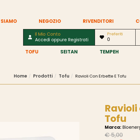
 SIAMO
NEGOZIO
RIVENDITORI
C
Il Mio Conto
Preferiti
0
Accedi oppure Registrati
TOFU
SEITAN
TEMPEH
Home
Prodotti
Tofu
Ravioli Con Erbette E Tofu
Ravioli
Tofu
Marca:
Bioener
€ 5,00