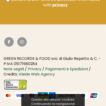
sulla
privacy
GREEN RECORDS & FOOD snc di Giulio Repetto & C. -
P.IVA 05171580284
Note Legali
/
Privacy
/
Pagamenti e Spedizioni
/
Credits:
Aleide Web Agency
Questo sito utilizza i cookies.
Continuando la navigazione