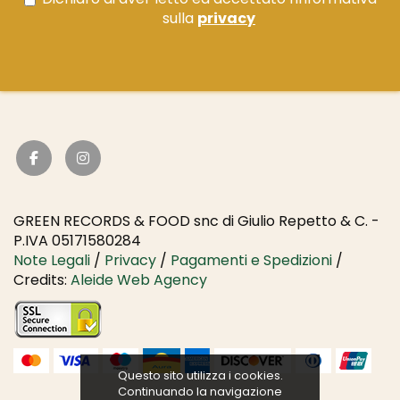
sulla
privacy
GREEN RECORDS & FOOD snc di Giulio Repetto & C. -
P.IVA 05171580284
Note Legali
/
Privacy
/
Pagamenti e Spedizioni
/
Credits:
Aleide Web Agency
Questo sito utilizza i cookies.
Continuando la navigazione