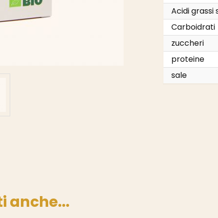
Acidi grassi 
Carboidrati
zuccheri
proteine
sale
i anche...