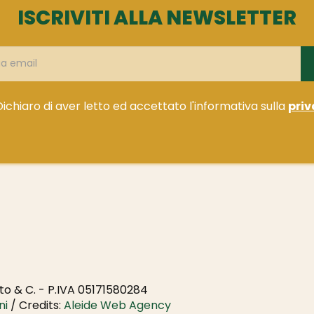
ISCRIVITI ALLA NEWSLETTER
Dichiaro di aver letto ed accettato l'informativa sulla
priv
o & C. - P.IVA 05171580284
ni
/ Credits:
Aleide Web Agency