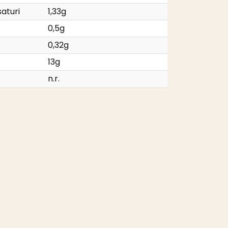
saturi
1,33g
0,5g
0,32g
13g
n.r.