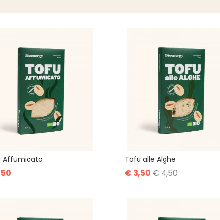
u Affumicato
Tofu alle Alghe
,50
€ 3,50
€ 4,50