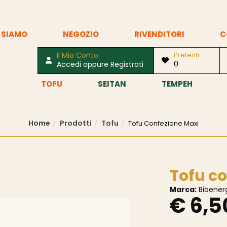
 SIAMO
NEGOZIO
RIVENDITORI
C
Il Mio Conto
Preferiti
0
Accedi oppure Registrati
TOFU
SEITAN
TEMPEH
Home
Prodotti
Tofu
Tofu Confezione Maxi
Tofu c
Marca:
Bioener
€ 6,5