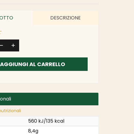
OTTO
DESCRIZIONE
'
AGGIUNGI AL CARRELLO
ionali
utrizionali
560 kJ/135 kcal
8,4g