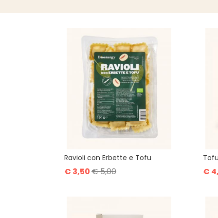
Ravioli con Erbette e Tofu
Tof
€ 3,50
€ 5,00
€ 4