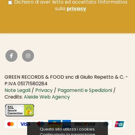
Dichiaro di aver letto ed accettato l'informativa
sulla
privacy
GREEN RECORDS & FOOD snc di Giulio Repetto & C. -
P.IVA 05171580284
Note Legali
/
Privacy
/
Pagamenti e Spedizioni
/
Credits:
Aleide Web Agency
Questo sito utilizza i cookies.
Continuando la navigazione